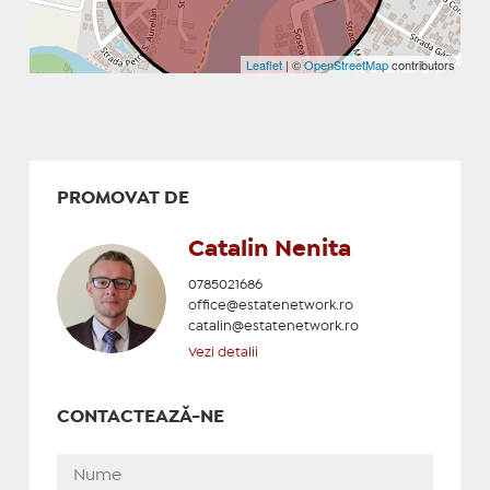
Leaflet
| ©
OpenStreetMap
contributors
PROMOVAT DE
Catalin Nenita
0785021686
office@estatenetwork.ro
catalin@estatenetwork.ro
Vezi detalii
CONTACTEAZĂ-NE