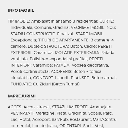
INFO IMOBIL
TIP IMOBIL
: Amplasat in ansamblu rezidential;
CURTE
:
Individuala, Comuna, Gradina;
VECHIME IMOBIL
: Nou;
STADIU CONSTRUCTIE
: Finalizat;
STARE IMOBIL
:
Exceptionala;
TIPURI DE APARTAMENTE
: 3 camere, 4
camere, Duplex;
STRUCTURA
: Beton, Cadre;
PERETI
EXTERIORI
: Caramida;
IZOLATIE EXTERIOARA
: Fatada
ventilata, Polistiren expandat si grafitat;
PERETI
INTERIORI
: Caramida;
FATADA
: Vopsea decorativa,
Pereti cortina sticla;
ACOPERIS
: Beton - terasa
circulabila;
CONFORT
: I sporit;
PLANSEE
: Beton armat;
FUNDATIE
: Cu Ziduri (Beton Turnat)
IMPREJURIMI
ACCES
: Acces stradal;
STRAZI LIMITROFE
: Amenajate;
VECINATATI
: Magazine, Piata, Gradinita, Scoala, Parc,
Lac, Hotel, Aeroport, Bar/Pub, Restaurant, Mall/Centru
comercial, Loc de joaca;
ORIENTARI
: Sud - Vest;