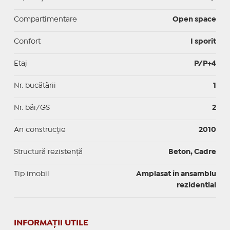
Compartimentare
Open space
Confort
I sporit
Etaj
P/P+4
Nr. bucătării
1
Nr. băi/GS
2
An construcție
2010
Structură rezistență
Beton, Cadre
Tip imobil
Amplasat in ansamblu
rezidential
INFORMAŢII UTILE