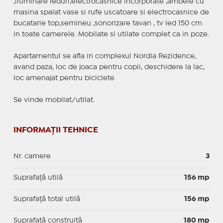
,iluminare leduri,electrocasnice incorporate ,ambele cu
masina spalat vase si rufe uscatoare si electrocasnice de
bucatarie top,semineu ,sonorizare tavan , tv led 150 cm
in toate camerele. Mobilate si utilate complet ca in poze.
Apartamentul se afla in complexul Nordia Rezidence,
avand paza, loc de joaca pentru copii, deschidere la lac,
loc amenajat pentru biciclete
Se vinde mobilat/utilat.
INFORMAȚII TEHNICE
Nr. camere
3
Suprafaţă utilă
156 mp
Suprafaţă total utilă
156 mp
Suprafaţă construită
180 mp