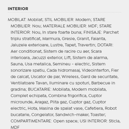
INTERIOR
MOBILAT
: Mobilat;
STIL MOBILIER
: Modern;
STARE
MOBILIER
: Nou;
MATERIALE MOBILIER
: MDF;
STARE
INTERIOR
: Nou, In stare foarte buna;
FINISAJE
: Parchet
triplu stratificat, Marmura, Gresie, Granit, Faianta,
Jaluzele exterioare, Lustre, Tapet, Travertin;
DOTARI
:
Aer conditionat, Sistem de racire cu aer, Scara
interioara, Jacuzzi exterior, Lift, Sistem de alarma,
Sauna, Usa metalica, Semineu - electric, Sistem
sonorizare spatiu, Cada hidromasaj, Videointerfon, Fier
de calcat, Uscator de par, Wireless, Gard de securitate,
Ventilatoare Tavan, Iluminare cu spoturi, Barbecue in
gradina;
BUCATARIE
: Mobilata, Modern mobilata,
Complet echipata, Combina frigorifica, Cuptor
microunde, Aragaz, Plita gaz, Cuptor gaz, Cuptor
electric, Hota, Masina de spalat vase, Cafetiera, Robot
bucatarie, Congelator, Sandwich-maker, Toaster;
COMPARTIMENTARE
: Open space;
USI INTERIOR
: Sticla,
MDF