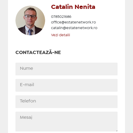
Catalin Nenita
0785021686
office@estatenetwork.ro
catalin@estatenetwork.ro
Vezi detalii
CONTACTEAZĂ-NE