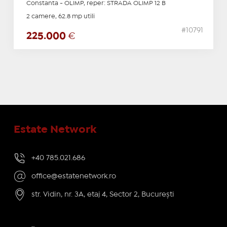
Constanta - OLIMP, reper: STRADA OLIMP 12 B
2 camere, 62.8 mp utili
#10791
225.000
€
Estate Network
+40 785.021.686
office@estatenetwork.ro
str. Vidin, nr. 3A, etaj 4, Sector 2, București