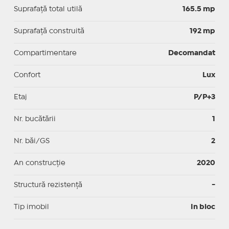
Suprafaţă total utilă
165.5 mp
Suprafaţă construită
192 mp
Compartimentare
Decomandat
Confort
Lux
Etaj
P/P+3
Nr. bucătării
1
Nr. băi/GS
2
An construcție
2020
Structură rezistență
-
Tip imobil
In bloc