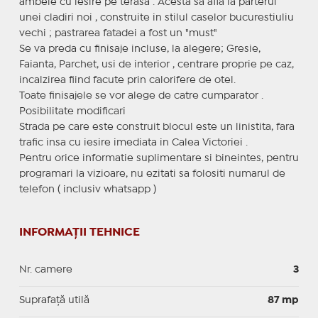
ambele cu iesire pe terasa . Acesta sa afla la parterul
unei cladiri noi , construite in stilul caselor bucurestiuliu
vechi ; pastrarea fatadei a fost un "must"
Se va preda cu finisaje incluse, la alegere; Gresie,
Faianta, Parchet, usi de interior , centrare proprie pe caz,
incalzirea fiind facute prin calorifere de otel.
Toate finisajele se vor alege de catre cumparator .
Posibilitate modificari
Strada pe care este construit blocul este un linistita, fara
trafic insa cu iesire imediata in Calea Victoriei .
Pentru orice informatie suplimentare si bineintes, pentru
programari la vizioare, nu ezitati sa folositi numarul de
telefon ( inclusiv whatsapp )
INFORMAȚII TEHNICE
Nr. camere
3
Suprafaţă utilă
87 mp