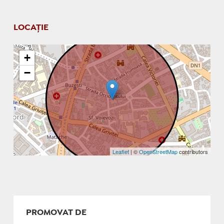
LOCAȚIE
+
−
Leaflet
| ©
OpenStreetMap
contributors
PROMOVAT DE