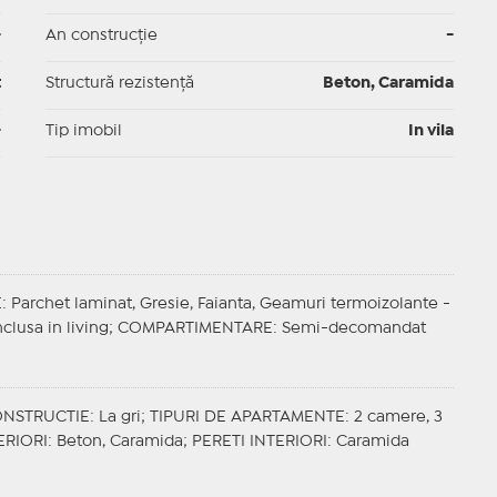
-
An construcție
-
t
Structură rezistență
Beton, Caramida
-
Tip imobil
In vila
E
: Parchet laminat, Gresie, Faianta, Geamuri termoizolante -
nclusa in living;
COMPARTIMENTARE
: Semi-decomandat
ONSTRUCTIE
: La gri;
TIPURI DE APARTAMENTE
: 2 camere, 3
ERIORI
: Beton, Caramida;
PERETI INTERIORI
: Caramida