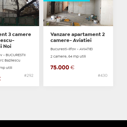
nt 3 camere
Vanzare apartament 2
lescu-
camere- Aviatiei
i Noi
Bucuresti-Ilfov - AVIATIEI
ov - BUCURESTII
2 camere, 64 mp utili
arc Bazilescu
75.000
€
mp utili
#292
#430
€