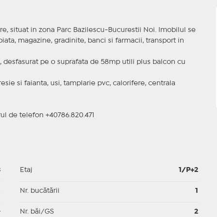
 situat in zona Parc Bazilescu-Bucurestii Noi. Imobilul se
 piata, magazine, gradinite, banci si farmacii, transport in
M, desfasurat pe o suprafata de 58mp utili plus balcon cu
esie si faianta, usi, tamplarie pvc, calorifere, centrala
ul de telefon +40786.820.471
3
Etaj
1/P+2
p
Nr. bucătării
1
-
Nr. băi/GS
2