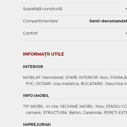
Suprafaţă construită
Compartimentare
Semi-decomanda
Confort
INFORMAŢII UTILE
INTERIOR
MOBILAT
: Nemobilat;
STARE INTERIOR
: Nou;
FINISAJ
PVC;
DOTARI
: Usa metalica;
BUCATARIE
: Deschisa i
INFO IMOBIL
TIP IMOBIL
: In vila;
VECHIME IMOBIL
: Nou;
STADIU C
camere;
STRUCTURA
: Beton, Caramida;
PERETI EXT
IMPREJURIMI