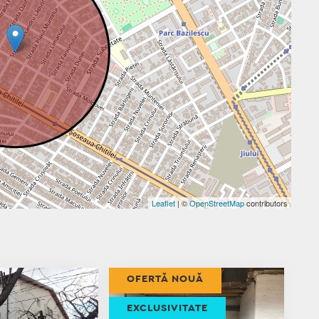
Leaflet
| ©
OpenStreetMap
contributors
OFERTĂ NOUĂ
EXCLUSIVITATE