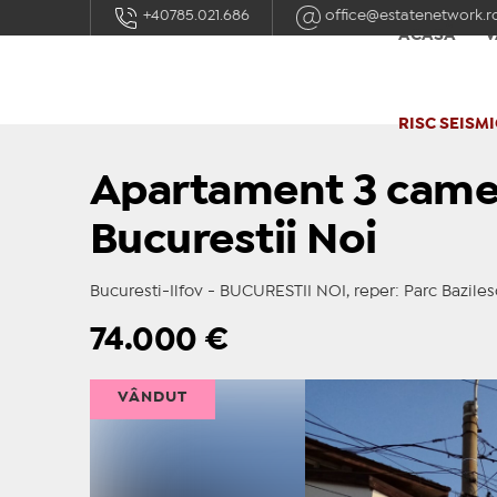
+40785.021.686
office@estatenetwork.r
ACASĂ
V
RISC SEISMI
Apartament 3 camer
Bucurestii Noi
Bucuresti-Ilfov - BUCURESTII NOI, reper: Parc Bazile
74.000
€
VÂNDUT