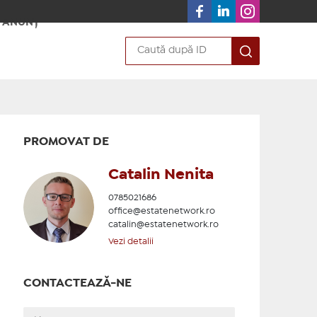
 ANUNȚ
PROMOVAT DE
Catalin Nenita
0785021686
office@estatenetwork.ro
catalin@estatenetwork.ro
Vezi detalii
CONTACTEAZĂ-NE