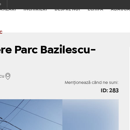
o
ÂNZĂRI
ÎNCHIRIERI
DESPRE NOI
ECHIPA
ADAUGĂ
C
e Parc Bazilescu-
scu
Menționează când ne suni:
ID: 283