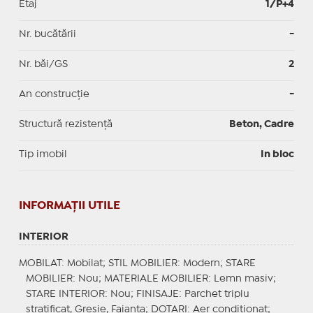
Etaj
1/P+4
Nr. bucătării
-
Nr. băi/GS
2
An construcție
-
Structură rezistență
Beton, Cadre
Tip imobil
In bloc
INFORMAŢII UTILE
INTERIOR
MOBILAT
: Mobilat;
STIL MOBILIER
: Modern;
STARE
MOBILIER
: Nou;
MATERIALE MOBILIER
: Lemn masiv;
STARE INTERIOR
: Nou;
FINISAJE
: Parchet triplu
stratificat, Gresie, Faianta;
DOTARI
: Aer conditionat;