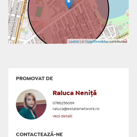
Leaflet
| ©
OpenStreetMap
contributors
PROMOVAT DE
Raluca Neniță
0786256069
raluca@estatenetwork.ro
Vezi detalii
CONTACTEAZĂ-NE