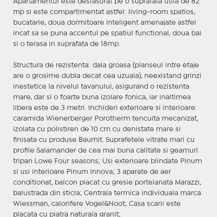
Apartamentul este desfasurat pe o suprafata utila de 82
mp si este compartimentat astfel: living-room spatios,
bucatarie, doua dormitoare inteligent amenajate astfel
incat sa se puna accentul pe spatiul functional, doua bai
si o terasa in suprafata de 18mp.
Structura de rezistenta: dala groasa (planseul intre etaje
are o grosime dubla decat cea uzuala), neexistand grinzi
inestetice la nivelul tavanului, asigurand o rezistenta
mare, dar si o foarte buna izolare fonica, iar inaltimea
libera este de 3 metri. Inchideri exterioare si interioare:
caramida Wienerberger Porotherm tencuita mecanizat,
izolata cu polistiren de 10 cm cu denistate mare si
finisata cu produse Baumit. Suprafetele vitrate mari cu
profile Salamander de cea mai buna calitate si geamuri
tripan Lowe Four seasons; Usi exterioare blindate Pinum
si usi interioare Pinum Innova; 3 aparate de aer
conditionat, balcon placat cu gresie portelanata Marazzi,
balustrada din sticla; Centrala termica individuala marca
Wiessman, calorifere Vogel&Noot; Casa scarii este
placata cu piatra naturala granit;