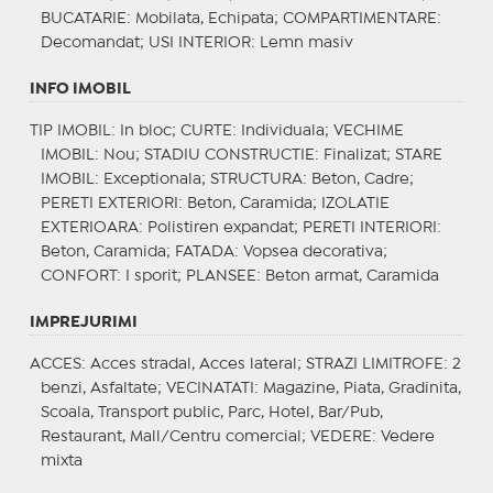
BUCATARIE
: Mobilata, Echipata;
COMPARTIMENTARE
:
Decomandat;
USI INTERIOR
: Lemn masiv
INFO IMOBIL
TIP IMOBIL
: In bloc;
CURTE
: Individuala;
VECHIME
IMOBIL
: Nou;
STADIU CONSTRUCTIE
: Finalizat;
STARE
IMOBIL
: Exceptionala;
STRUCTURA
: Beton, Cadre;
PERETI EXTERIORI
: Beton, Caramida;
IZOLATIE
EXTERIOARA
: Polistiren expandat;
PERETI INTERIORI
:
Beton, Caramida;
FATADA
: Vopsea decorativa;
CONFORT
: I sporit;
PLANSEE
: Beton armat, Caramida
IMPREJURIMI
ACCES
: Acces stradal, Acces lateral;
STRAZI LIMITROFE
: 2
benzi, Asfaltate;
VECINATATI
: Magazine, Piata, Gradinita,
Scoala, Transport public, Parc, Hotel, Bar/Pub,
Restaurant, Mall/Centru comercial;
VEDERE
: Vedere
mixta