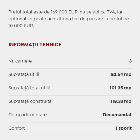
Pretul total este de 169 000 EUR, nu se aplica TVA, iar
optional se poate achizitiona loc de parcare la pretul de
10 000 EUR,
INFORMAȚII TEHNICE
Nr. camere
3
Suprafaţă utilă
82.64 mp
Suprafaţă total utilă
101.35 mp
Suprafaţă construită
118.33 mp
Compartimentare
Decomandat
Confort
I sporit