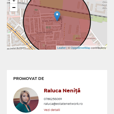
−
Leaflet
| ©
OpenStreetMap
contributors
PROMOVAT DE
Raluca Neniță
0786256069
raluca@estatenetwork.ro
Vezi detalii