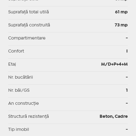
Suprafaţă total utilă
61 mp
Suprafaţă construită
73 mp
Compartimentare
-
Confort
I
Etaj
M/D+P+4+M
Nr. bucătării
-
Nr. băi/GS
1
An construcție
-
Structură rezistență
Beton, Cadre
Tip imobil
-