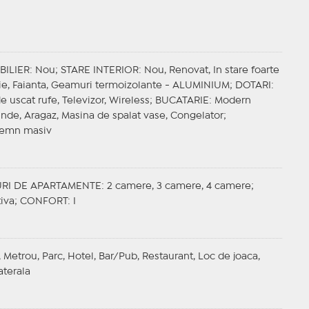
BILIER
: Nou;
STARE INTERIOR
: Nou, Renovat, In stare foarte
Gresie, Faianta, Geamuri termoizolante - ALUMINIUM;
DOTARI
:
e uscat rufe, Televizor, Wireless;
BUCATARIE
: Modern
nde, Aragaz, Masina de spalat vase, Congelator;
Lemn masiv
URI DE APARTAMENTE
: 2 camere, 3 camere, 4 camere;
tiva;
CONFORT
: I
, Metrou, Parc, Hotel, Bar/Pub, Restaurant, Loc de joaca,
aterala