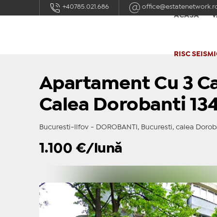
+40785.021.686
office@estatenetwork.r
ACASĂ
V
RISC SEISMI
Apartament Cu 3 C
Calea Dorobanti 134
Bucuresti-Ilfov - DOROBANTI, Bucuresti, calea Dorobanţ
1.100
€/lună