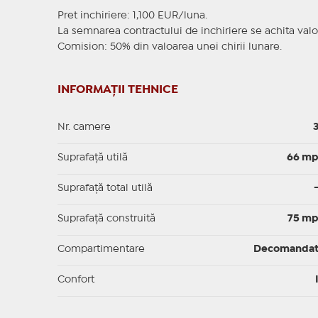
Pret inchiriere: 1,100 EUR/luna.
La semnarea contractului de inchiriere se achita valoa
Comision: 50% din valoarea unei chirii lunare.
INFORMAȚII TEHNICE
Nr. camere
Suprafaţă utilă
66 m
Suprafaţă total utilă
Suprafaţă construită
75 m
Compartimentare
Decomanda
Confort