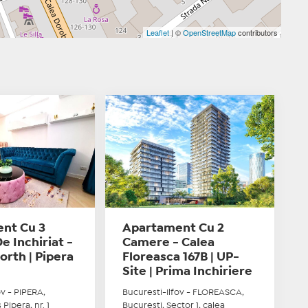
Leaflet
| ©
OpenStreetMap
contributors
nt Cu 3
Apartament Cu 2
 Inchiriat -
Camere - Calea
orth | Pipera
Floreasca 167B | UP-
Site | Prima Inchiriere
ov - PIPERA,
Bucuresti-Ilfov - FLOREASCA,
 Pipera, nr. 1
Bucuresti, Sector 1, calea