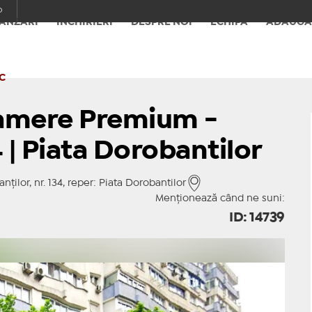
o
ÂNZĂRI
ÎNCHIRIERI
DESPRE NOI
ECHIPA
ADAUGĂ
C
amere Premium -
 | Piata Dorobantilor
ilor, nr. 134, reper: Piata Dorobantilor
Menționează când ne suni:
ID: 14739