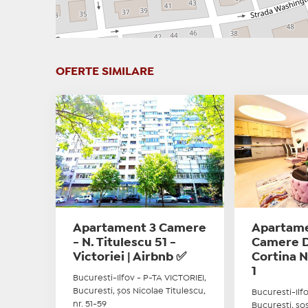
OFERTE SIMILARE
Apartament 3 Camere
Apartame
- N. Titulescu 51 -
Camere De
Victoriei | Airbnb ✅
Cortina N
1
Bucuresti-Ilfov - P-TA VICTORIEI,
Bucuresti, șos Nicolae Titulescu,
Bucuresti-Ilf
nr. 51-59
Bucuresti, șos