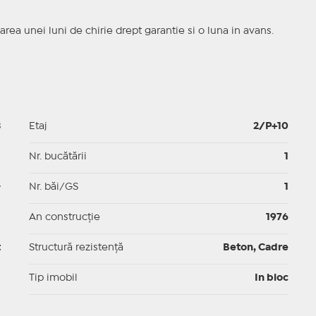
rea unei luni de chirie drept garantie si o luna in avans.
3
Etaj
2/P+10
p
Nr. bucătării
1
-
Nr. băi/GS
1
p
An construcție
1976
t
Structură rezistență
Beton, Cadre
I
Tip imobil
In bloc