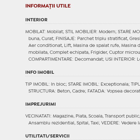
INFORMAŢII UTILE
INTERIOR
MOBILAT
: Mobilat;
STIL MOBILIER
: Modern;
STARE MO
buna, Curat;
FINISAJE
: Parchet triplu stratificat, 
Aer conditionat, Lift, Masina de spalat rufe, Masina d
mobilata, Complet echipata, Frigider, Cuptor microu
COMPARTIMENTARE
: Decomandat;
USI INTERIOR
: 
INFO IMOBIL
TIP IMOBIL
: In bloc;
STARE IMOBIL
: Exceptionala;
TIP
STRUCTURA
: Beton, Cadre;
FATADA
: Vopsea decora
IMPREJURIMI
VECINATATI
: Magazine, Piata, Scoala, Transport public
Ansamblu rezidential, Spital, Taxi;
VEDERE
: Vedere l
UTILITATI/SERVICII