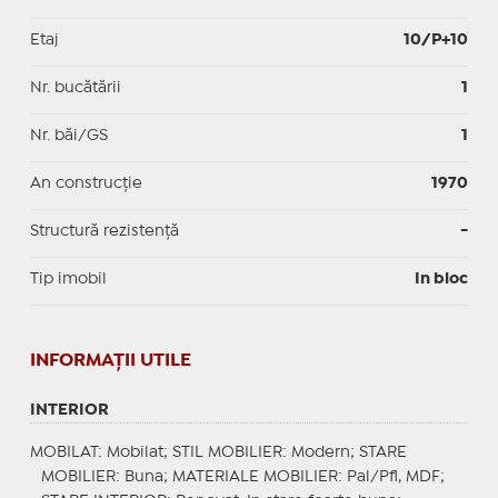
Etaj
10/P+10
Nr. bucătării
1
Nr. băi/GS
1
An construcție
1970
Structură rezistență
-
Tip imobil
In bloc
INFORMAŢII UTILE
INTERIOR
MOBILAT
: Mobilat;
STIL MOBILIER
: Modern;
STARE
MOBILIER
: Buna;
MATERIALE MOBILIER
: Pal/Pfl, MDF;