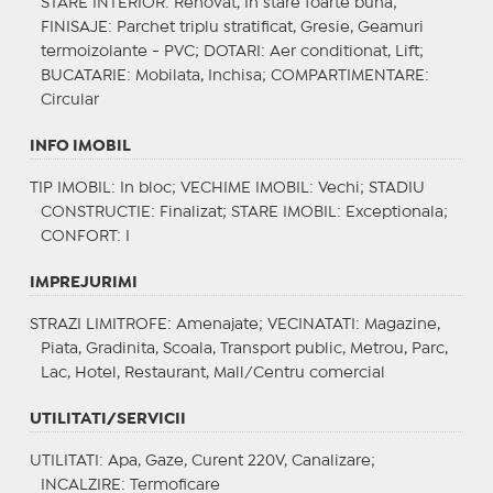
STARE INTERIOR
: Renovat, In stare foarte buna;
FINISAJE
: Parchet triplu stratificat, Gresie, Geamuri
termoizolante - PVC;
DOTARI
: Aer conditionat, Lift;
BUCATARIE
: Mobilata, Inchisa;
COMPARTIMENTARE
:
Circular
INFO IMOBIL
TIP IMOBIL
: In bloc;
VECHIME IMOBIL
: Vechi;
STADIU
CONSTRUCTIE
: Finalizat;
STARE IMOBIL
: Exceptionala;
CONFORT
: I
IMPREJURIMI
STRAZI LIMITROFE
: Amenajate;
VECINATATI
: Magazine,
Piata, Gradinita, Scoala, Transport public, Metrou, Parc,
Lac, Hotel, Restaurant, Mall/Centru comercial
UTILITATI/SERVICII
UTILITATI
: Apa, Gaze, Curent 220V, Canalizare;
INCALZIRE
: Termoficare