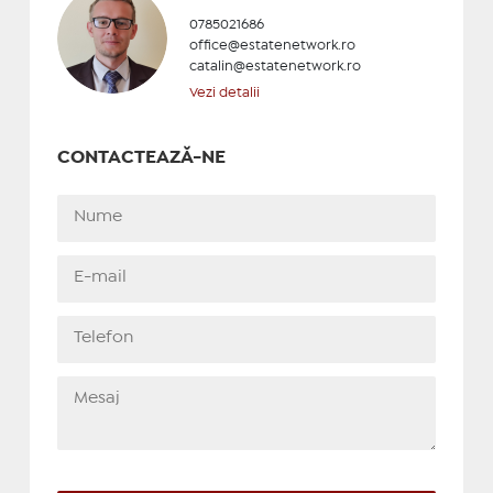
0785021686
office@estatenetwork.ro
catalin@estatenetwork.ro
Vezi detalii
CONTACTEAZĂ-NE