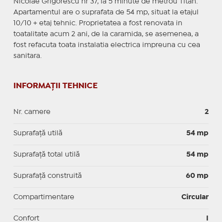
Nicolae Grigorescu nr 37, la 5 minute de metrou Titan.
Apartamentul are o suprafata de 54 mp, situat la etajul
10/10 + etaj tehnic. Proprietatea a fost renovata in
toatalitate acum 2 ani, de la caramida, se asemenea, a
fost refacuta toata instalatia electrica impreuna cu cea
sanitara.
INFORMAȚII TEHNICE
Nr. camere
2
Suprafaţă utilă
54 mp
Suprafaţă total utilă
54 mp
Suprafaţă construită
60 mp
Compartimentare
Circular
Confort
I