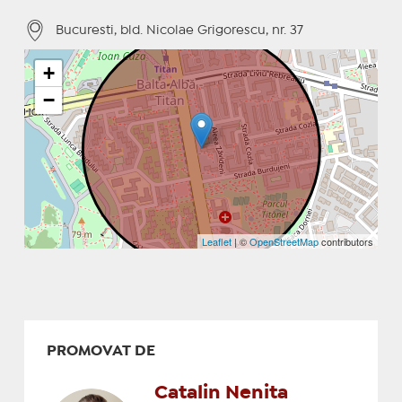
Bucuresti, bld. Nicolae Grigorescu, nr. 37
+
−
Leaflet
| ©
OpenStreetMap
contributors
PROMOVAT DE
Catalin Nenita