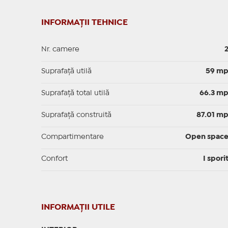
INFORMAȚII TEHNICE
Nr. camere
Suprafaţă utilă
59 m
Suprafaţă total utilă
66.3 m
Suprafaţă construită
87.01 m
Compartimentare
Open spac
Confort
I spori
INFORMAŢII UTILE