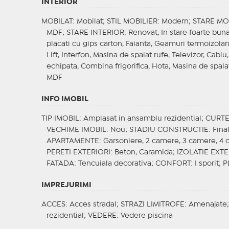
INTERIOR
MOBILAT
: Mobilat;
STIL MOBILIER
: Modern;
STARE MO
MDF;
STARE INTERIOR
: Renovat, In stare foarte bun
placati cu gips carton, Faianta, Geamuri termoizola
Lift, Interfon, Masina de spalat rufe, Televizor, Cablu
echipata, Combina frigorifica, Hota, Masina de spala
MDF
INFO IMOBIL
TIP IMOBIL
: Amplasat in ansamblu rezidential;
CURT
VECHIME IMOBIL
: Nou;
STADIU CONSTRUCTIE
: Fina
APARTAMENTE
: Garsoniere, 2 camere, 3 camere, 4
PERETI EXTERIORI
: Beton, Caramida;
IZOLATIE EXT
FATADA
: Tencuiala decorativa;
CONFORT
: I sporit;
P
IMPREJURIMI
ACCES
: Acces stradal;
STRAZI LIMITROFE
: Amenajate
rezidential;
VEDERE
: Vedere piscina