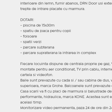
interioare din lemn, furnir abanos, DRN Door usi exter
trepte de intrare placate cu marmura.
DOTARI:
- piscina de 15x30m
- spatiu de joaca pentru copii
- foisoare
- spatii verzi
- parcare subterana
- parcare supraterana la intrarea in complex
Fiecare locuinta dispune de centrala proprie pe gaz, Va
montate pentru aer conditionat, TV prin cablu, intern
cartela si videofon.
Baile sunt prevazute cu cada si / sau cabina de dus, v
superioara, marca Grohe. Balcoanele sunt prevazute cu
Casa scarii va fi cu placi de marmura si balustrade de
performante, hidraulice, marca KONE. Acestea sunt ext
acelasi timp.
Monitorizare video permanenta, paza 24 de ore din 2