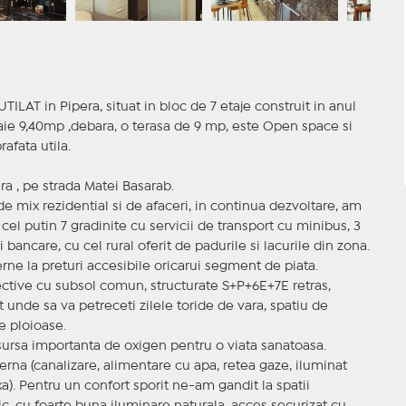
T in Pipera, situat in bloc de 7 etaje construit in anul
baie 9,40mp ,debara, o terasa de 9 mp, este Open space si
afata utila.
ra , pe strada Matei Basarab.
 de mix rezidential si de afaceri, in continua dezvoltare, am
el putin 7 gradinite cu servicii de transport cu minibus, 3
bancare, cu cel rural oferit de padurile si lacurile din zona.
ne la preturi accesibile oricarui segment de piata.
ctive cu subsol comun, structurate S+P+6E+7E retras,
unde sa va petreceti zilele toride de vara, spatiu de
le ploioase.
ursa importanta de oxigen pentru o viata sanatoasa.
erna (canalizare, alimentare cu apa, retea gaze, iluminat
ixa). Pentru un confort sporit ne-am gandit la spatii