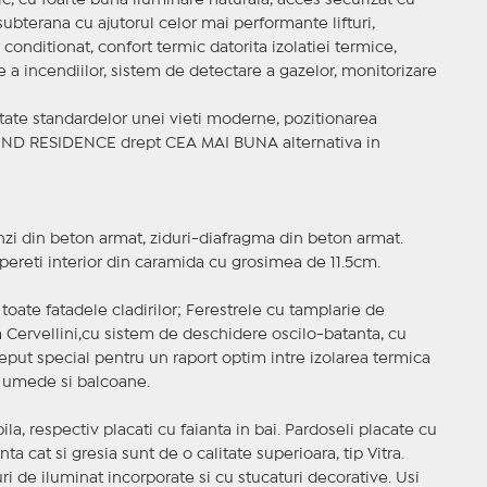
c, cu foarte buna iluminare naturala, acces securizat cu
ubterana cu ajutorul celor mai performante lifturi,
conditionat, confort termic datorita izolatiei termice,
re a incendiilor, sistem de detectare a gazelor, monitorizare
aptate standardelor unei vieti moderne, pozitionarea
OND RESIDENCE drept CEA MAI BUNA alternativa in
rinzi din beton armat, ziduri-diafragma din beton armat.
pereti interior din caramida cu grosimea de 11.5cm.
toate fatadele cladirilor; Ferestrele cu tamplarie de
a Cervellini,cu sistem de deschidere oscilo-batanta, cu
t special pentru un raport optim intre izolarea termica
le umede si balcoane.
ila, respectiv placati cu faianta in bai. Pardoseli placate cu
a cat si gresia sunt de o calitate superioara, tip Vitra.
i de iluminat incorporate si cu stucaturi decorative. Usi