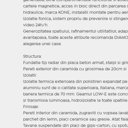
generoase, bine compartimentate functional si esteti
cartele magnetice, acces in bloc direct din parcarea s
hidraulice, marca KONE, instalatii montate pentru aer 
izolatie fonica, sistem propriu de prevenire si stinge
video 24h/h.
Generozitatea spatiului, rafinamentul utilitatilor, ad
avantajoasa, toate aceste atribute recomanda DIAM
alegerea unei case.
Structura:
Fundatie tip radiar din placa beton armat, stalpi si g
Pereti exterior din caramida cu grosimea de 20cm si 
Izolatii:
Izolatie termica exterioara din polistiren expandat pe 
aluminiu sunt de o calitate superioara, italiana, marc
bariera termica de 70 mm. Geamul LOW-E este concepu
si transmisia luminoasa, hidroizolatie la toate spatii
Finisaje:
Pereti interior din caramida, zugraviti cu vopsea lavab
parchet din lemn, placi ceramice sau gresie. Atat faiant
Tavane suspendate din placi de gips-carton, cu spotur