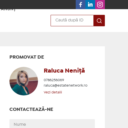
 ANUNȚ
PROMOVAT DE
Raluca Neniță
0786256069
raluca@estatenetwork.ro
Vezi detalii
CONTACTEAZĂ-NE