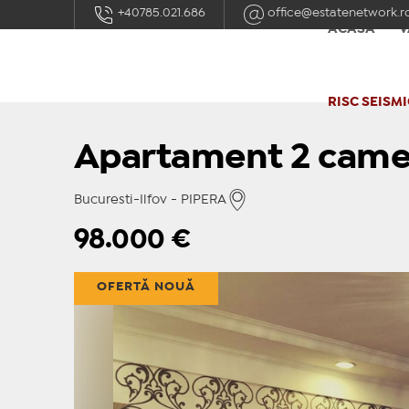
+40785.021.686
office@estatenetwork.r
ACASĂ
V
RISC SEISMI
Apartament 2 camer
Bucuresti-Ilfov - PIPERA
98.000
€
OFERTĂ NOUĂ