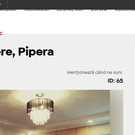
o
ÂNZĂRI
ÎNCHIRIERI
DESPRE NOI
ECHIPA
ADAUGĂ
C
e, Pipera
Menționează când ne suni:
ID: 65