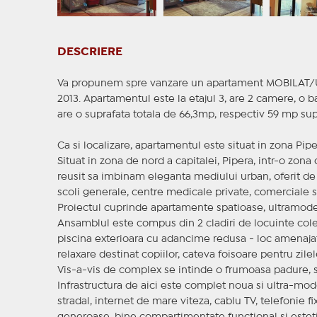
DESCRIERE
Va propunem spre vanzare un apartament MOBILAT/UTILA
2013. Apartamentul este la etajul 3, are 2 camere, o 
are o suprafata totala de 66,3mp, respectiv 59 mp supr
Ca si localizare, apartamentul este situat in zona Pipe
Situat in zona de nord a capitalei, Pipera, intr-o zona
reusit sa imbinam eleganta mediului urban, oferit de c
scoli generale, centre medicale private, comerciale si 
Proiectul cuprinde apartamente spatioase, ultramoder
Ansamblul este compus din 2 cladiri de locuinte cole
piscina exterioara cu adancime redusa - loc amenajat 
relaxare destinat copiilor, cateva foisoare pentru zile
Vis-a-vis de complex se intinde o frumoasa padure, s
Infrastructura de aici este complet noua si ultra-mod
stradal, internet de mare viteza, cablu TV, telefonie f