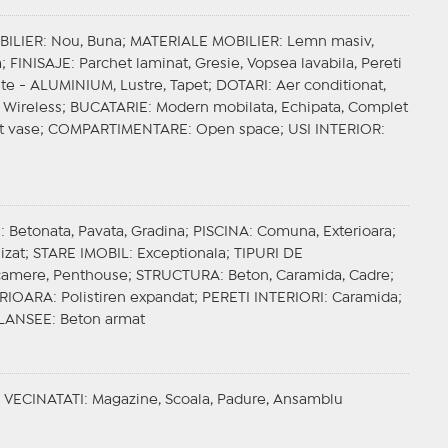
BILIER
: Nou, Buna;
MATERIALE MOBILIER
: Lemn masiv,
a;
FINISAJE
: Parchet laminat, Gresie, Vopsea lavabila, Pereti
nte - ALUMINIUM, Lustre, Tapet;
DOTARI
: Aer conditionat,
, Wireless;
BUCATARIE
: Modern mobilata, Echipata, Complet
t vase;
COMPARTIMENTARE
: Open space;
USI INTERIOR
:
E
: Betonata, Pavata, Gradina;
PISCINA
: Comuna, Exterioara;
lizat;
STARE IMOBIL
: Exceptionala;
TIPURI DE
 camere, Penthouse;
STRUCTURA
: Beton, Caramida, Cadre;
ERIOARA
: Polistiren expandat;
PERETI INTERIORI
: Caramida;
LANSEE
: Beton armat
;
VECINATATI
: Magazine, Scoala, Padure, Ansamblu