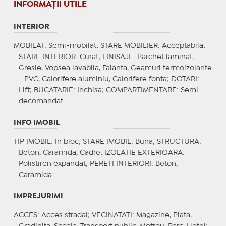
INFORMAŢII UTILE
INTERIOR
MOBILAT
: Semi-mobilat;
STARE MOBILIER
: Acceptabila;
STARE INTERIOR
: Curat;
FINISAJE
: Parchet laminat,
Gresie, Vopsea lavabila, Faianta, Geamuri termoizolante
- PVC, Calorifere aluminiu, Calorifere fonta;
DOTARI
:
Lift;
BUCATARIE
: Inchisa;
COMPARTIMENTARE
: Semi-
decomandat
INFO IMOBIL
TIP IMOBIL
: In bloc;
STARE IMOBIL
: Buna;
STRUCTURA
:
Beton, Caramida, Cadre;
IZOLATIE EXTERIOARA
:
Polistiren expandat;
PERETI INTERIORI
: Beton,
Caramida
IMPREJURIMI
ACCES
: Acces stradal;
VECINATATI
: Magazine, Piata,