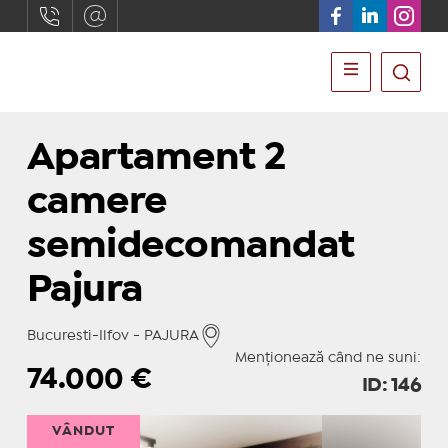
Apartament 2
camere
semidecomandat
Pajura
Bucuresti-Ilfov - PAJURA
Menționează când ne suni:
74.000
€
ID: 146
VÂNDUT