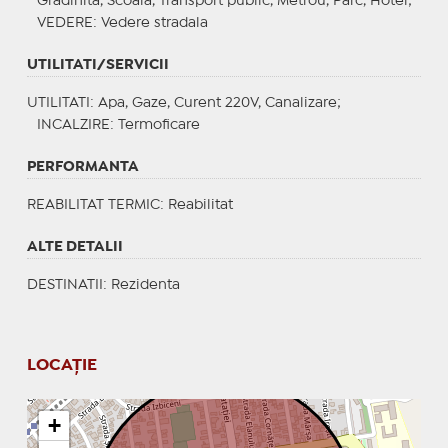
Gradinita, Scoala, Transport public, Metrou, Parc, Hotel;
VEDERE
: Vedere stradala
UTILITATI/SERVICII
UTILITATI
: Apa, Gaze, Curent 220V, Canalizare;
INCALZIRE
: Termoficare
PERFORMANTA
REABILITAT TERMIC
: Reabilitat
ALTE DETALII
DESTINATII
: Rezidenta
LOCAȚIE
+