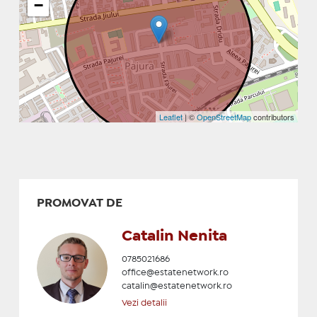
−
Leaflet
| ©
OpenStreetMap
contributors
PROMOVAT DE
Catalin Nenita
0785021686
office@estatenetwork.ro
catalin@estatenetwork.ro
Vezi detalii