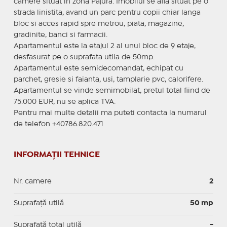
camere situat in zona Pajura. Imobilul se afla situat pe o
strada linistita, avand un parc pentru copii chiar langa
bloc si acces rapid spre metrou, piata, magazine,
gradinite, banci si farmacii.
Apartamentul este la etajul 2 al unui bloc de 9 etaje,
desfasurat pe o suprafata utila de 50mp.
Apartamentul este semidecomandat, echipat cu
parchet, gresie si faianta, usi, tamplarie pvc, calorifere.
Apartamentul se vinde semimobilat, pretul total fiind de
75.000 EUR, nu se aplica TVA.
Pentru mai multe detalii ma puteti contacta la numarul
de telefon +40786.820.471
INFORMAȚII TEHNICE
Nr. camere
2
Suprafaţă utilă
50 mp
Suprafaţă total utilă
-