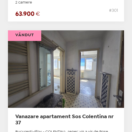
2 camere
#301
63.900
€
VÂNDUT
Vanazare apartament Sos Colentina nr
37
Bucuresti-Ilfov - COLENTINA, reper: vis a vis de Rose