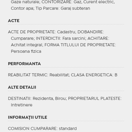
Gaze naturale;
CONTORIZARE
: Gaz, Curent electric,
Contor apa;
Tip Parcare
: Garaj subteran
ACTE
ACTE DE PROPRIETATE
: Cadastru;
DOBANDIRE
:
Cumparare;
INTERDICTII
: Fara sarcini;
ACHITARE
:
Achitat integral;
FORMA TITLULUI DE PROPRIETATE
:
Persoana fizica
PERFORMANTA
REABILITAT TERMIC
: Reabilitat;
CLASA ENERGETICA
: B
ALTE DETALII
DESTINATII
: Rezidenta, Birou;
PROPRIETARUL PLATESTE
:
Intretinere
INFORMAŢII UTILE
COMISION CUMPARARE: standard