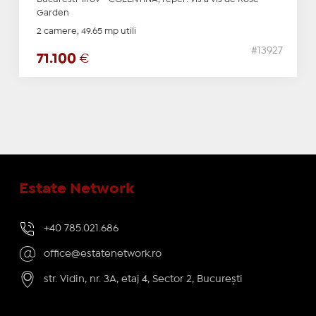
Garden
2 camere, 49.65 mp utili
#13927
71.100
€
Estate Network
+40 785.021.686
office@estatenetwork.ro
str. Vidin, nr. 3A, etaj 4, Sector 2, București