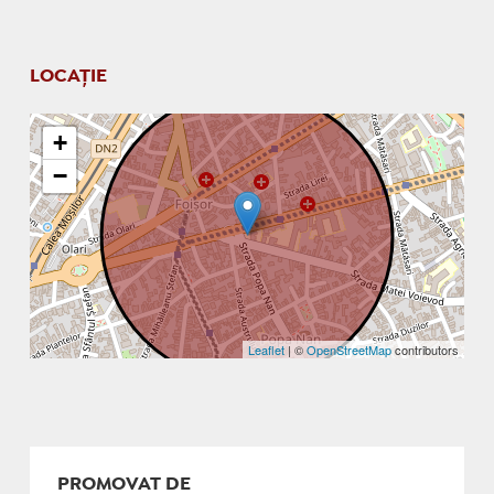
LOCAȚIE
+
−
Leaflet
| ©
OpenStreetMap
contributors
PROMOVAT DE