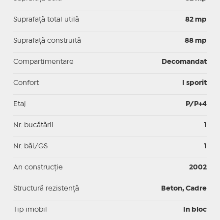
Suprafaţă total utilă
82 mp
Suprafaţă construită
88 mp
Compartimentare
Decomandat
Confort
I sporit
Etaj
P/P+4
Nr. bucătării
1
Nr. băi/GS
1
An construcție
2002
Structură rezistență
Beton, Cadre
Tip imobil
In bloc