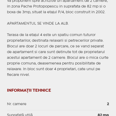
Va propunem spre achizitie un apartament de 2 camere,
in zona Pache Protopopescu in suprafata de 82 mp si o
boxa de 3mp, situat la etajul P/4, bloc construit in 2002.
APARTAMENTUL SE VINDE LA ALB.
Terasa de la etajul 4 este un spatiu comun tuturor
proprietarilor, destinata relaxarii si petrecerilor private.
Blocul are doar 2 locuri de parcare, ce se vand separat
de apartament si care sunt detinute tot de proprietarul
acestui apartament de 2 camere. Blocul are o mica curte
proprie comuna, deasemenea pentru posibilitate de
relaxare. In bloc sunt doar 4 proprietari, cate unul pe
fiecare nivel.
INFORMAȚII TEHNICE
Nr. camere
2
Suprafaţă utilă
82 mp