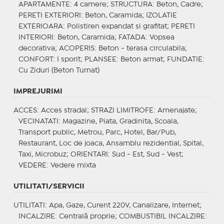
APARTAMENTE
: 4 camere;
STRUCTURA
: Beton, Cadre;
PERETI EXTERIORI
: Beton, Caramida;
IZOLATIE
EXTERIOARA
: Polistiren expandat si grafitat;
PERETI
INTERIORI
: Beton, Caramida;
FATADA
: Vopsea
decorativa;
ACOPERIS
: Beton - terasa circulabila;
CONFORT
: I sporit;
PLANSEE
: Beton armat;
FUNDATIE
:
Cu Ziduri (Beton Turnat)
IMPREJURIMI
ACCES
: Acces stradal;
STRAZI LIMITROFE
: Amenajate;
VECINATATI
: Magazine, Piata, Gradinita, Scoala,
Transport public, Metrou, Parc, Hotel, Bar/Pub,
Restaurant, Loc de joaca, Ansamblu rezidential, Spital,
Taxi, Microbuz;
ORIENTARI
: Sud - Est, Sud - Vest;
VEDERE
: Vedere mixta
UTILITATI/SERVICII
UTILITATI
: Apa, Gaze, Curent 220V, Canalizare, Internet;
INCALZIRE
: Centrală proprie;
COMBUSTIBIL INCALZIRE
: