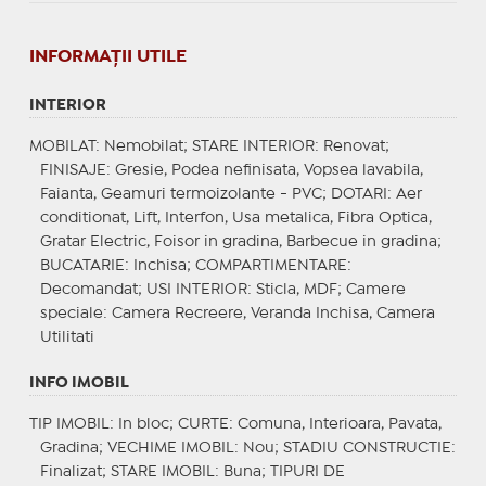
INFORMAŢII UTILE
INTERIOR
MOBILAT
: Nemobilat;
STARE INTERIOR
: Renovat;
FINISAJE
: Gresie, Podea nefinisata, Vopsea lavabila,
Faianta, Geamuri termoizolante - PVC;
DOTARI
: Aer
conditionat, Lift, Interfon, Usa metalica, Fibra Optica,
Gratar Electric, Foisor in gradina, Barbecue in gradina;
BUCATARIE
: Inchisa;
COMPARTIMENTARE
:
Decomandat;
USI INTERIOR
: Sticla, MDF;
Camere
speciale
: Camera Recreere, Veranda Inchisa, Camera
Utilitati
INFO IMOBIL
TIP IMOBIL
: In bloc;
CURTE
: Comuna, Interioara, Pavata,
Gradina;
VECHIME IMOBIL
: Nou;
STADIU CONSTRUCTIE
:
Finalizat;
STARE IMOBIL
: Buna;
TIPURI DE