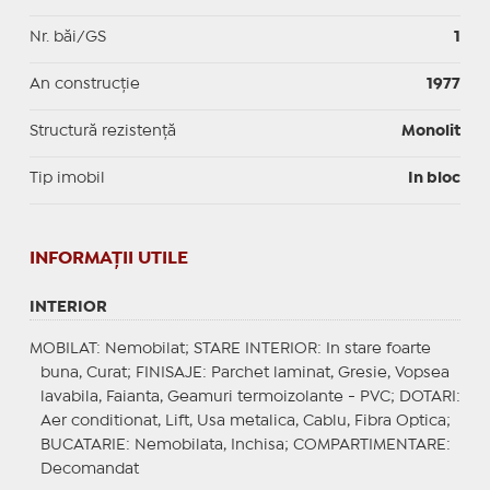
Nr. băi/GS
1
An construcție
1977
Structură rezistență
Monolit
Tip imobil
In bloc
INFORMAŢII UTILE
INTERIOR
MOBILAT
: Nemobilat;
STARE INTERIOR
: In stare foarte
buna, Curat;
FINISAJE
: Parchet laminat, Gresie, Vopsea
lavabila, Faianta, Geamuri termoizolante - PVC;
DOTARI
:
Aer conditionat, Lift, Usa metalica, Cablu, Fibra Optica;
BUCATARIE
: Nemobilata, Inchisa;
COMPARTIMENTARE
:
Decomandat