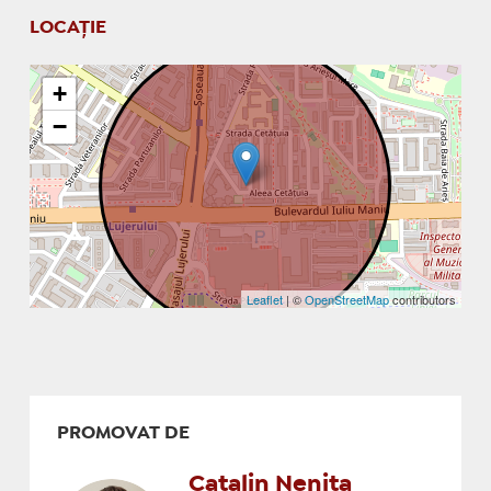
LOCAȚIE
+
−
Leaflet
| ©
OpenStreetMap
contributors
PROMOVAT DE
Catalin Nenita