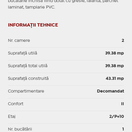
bucatarie inchisa fiind dotat cu gresie, faianta, parchet
laminat, tamplarie PVC.
INFORMAȚII TEHNICE
Nr. camere
2
Suprafaţă utilă
39.38 mp
Suprafaţă total utilă
39.38 mp
Suprafaţă construită
43.31 mp
Compartimentare
Decomandat
Confort
II
Etaj
2/P+10
Nr. bucătării
1