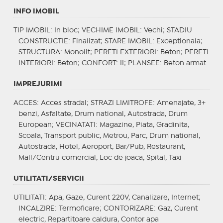
INFO IMOBIL
TIP IMOBIL
: In bloc;
VECHIME IMOBIL
: Vechi;
STADIU
CONSTRUCTIE
: Finalizat;
STARE IMOBIL
: Exceptionala;
STRUCTURA
: Monolit;
PERETI EXTERIORI
: Beton;
PERETI
INTERIORI
: Beton;
CONFORT
: II;
PLANSEE
: Beton armat
IMPREJURIMI
ACCES
: Acces stradal;
STRAZI LIMITROFE
: Amenajate, 3+
benzi, Asfaltate, Drum national, Autostrada, Drum
European;
VECINATATI
: Magazine, Piata, Gradinita,
Scoala, Transport public, Metrou, Parc, Drum national,
Autostrada, Hotel, Aeroport, Bar/Pub, Restaurant,
Mall/Centru comercial, Loc de joaca, Spital, Taxi
UTILITATI/SERVICII
UTILITATI
: Apa, Gaze, Curent 220V, Canalizare, Internet;
INCALZIRE
: Termoficare;
CONTORIZARE
: Gaz, Curent
electric, Repartitoare caldura, Contor apa