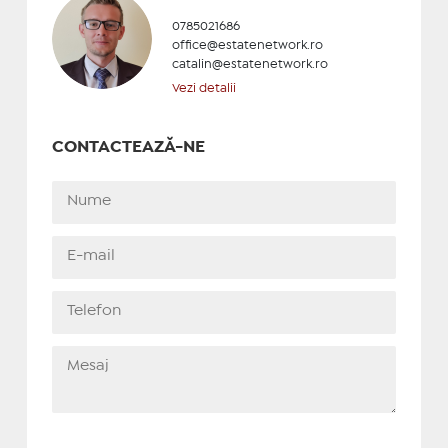
0785021686
office@estatenetwork.ro
catalin@estatenetwork.ro
Vezi detalii
CONTACTEAZĂ-NE