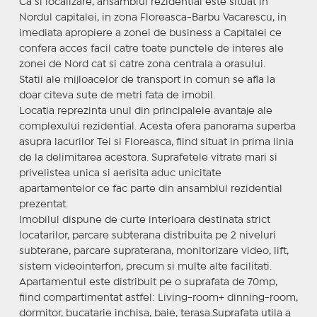
Ca si localizare, ansamblul rezidential este situat in
Nordul capitalei, in zona Floreasca-Barbu Vacarescu, in
imediata apropiere a zonei de business a Capitalei ce
confera acces facil catre toate punctele de interes ale
zonei de Nord cat si catre zona centrala a orasului.
Statii ale mijloacelor de transport in comun se afla la
doar citeva sute de metri fata de imobil.
Locatia reprezinta unul din principalele avantaje ale
complexului rezidential. Acesta ofera panorama superba
asupra lacurilor Tei si Floreasca, fiind situat in prima linia
de la delimitarea acestora. Suprafetele vitrate mari si
privelistea unica si aerisita aduc unicitate
apartamentelor ce fac parte din ansamblul rezidential
prezentat.
Imobilul dispune de curte interioara destinata strict
locatarilor, parcare subterana distribuita pe 2 niveluri
subterane, parcare supraterana, monitorizare video, lift,
sistem videointerfon, precum si multe alte facilitati.
Apartamentul este distribuit pe o suprafata de 70mp,
fiind compartimentat astfel: Living-room+ dinning-room,
dormitor, bucatarie inchisa, baie, terasa.Suprafata utila a