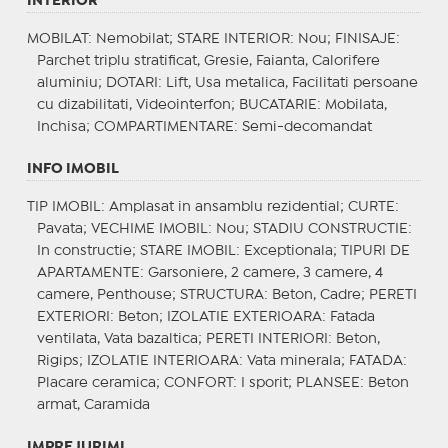
INTERIOR
MOBILAT
: Nemobilat;
STARE INTERIOR
: Nou;
FINISAJE
:
Parchet triplu stratificat, Gresie, Faianta, Calorifere
aluminiu;
DOTARI
: Lift, Usa metalica, Facilitati persoane
cu dizabilitati, Videointerfon;
BUCATARIE
: Mobilata,
Inchisa;
COMPARTIMENTARE
: Semi-decomandat
INFO IMOBIL
TIP IMOBIL
: Amplasat in ansamblu rezidential;
CURTE
:
Pavata;
VECHIME IMOBIL
: Nou;
STADIU CONSTRUCTIE
:
In constructie;
STARE IMOBIL
: Exceptionala;
TIPURI DE
APARTAMENTE
: Garsoniere, 2 camere, 3 camere, 4
camere, Penthouse;
STRUCTURA
: Beton, Cadre;
PERETI
EXTERIORI
: Beton;
IZOLATIE EXTERIOARA
: Fatada
ventilata, Vata bazaltica;
PERETI INTERIORI
: Beton,
Rigips;
IZOLATIE INTERIOARA
: Vata minerala;
FATADA
:
Placare ceramica;
CONFORT
: I sporit;
PLANSEE
: Beton
armat, Caramida
IMPREJURIMI