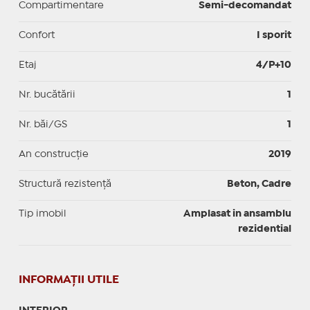
Compartimentare
Semi-decomandat
Confort
I sporit
Etaj
4/P+10
Nr. bucătării
1
Nr. băi/GS
1
An construcție
2019
Structură rezistență
Beton, Cadre
Tip imobil
Amplasat in ansamblu
rezidential
INFORMAŢII UTILE