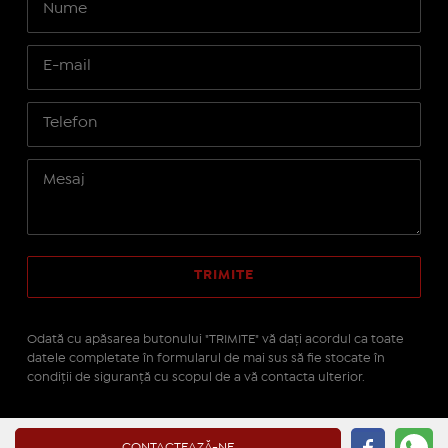
Odată cu apăsarea butonului "TRIMITE" vă daţi acordul ca toate
datele completate în formularul de mai sus să fie stocate în
condiţii de siguranţă cu scopul de a vă contacta ulterior.
Site realizat pe platforma
IMOPEDIA.ro - Anunțuri
CONTACTEAZĂ-NE