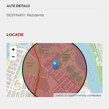
ALTE DETALII
DESTINATII
: Rezidenta
LOCAȚIE
+
−
Leaflet
| ©
OpenStreetMap
contributors