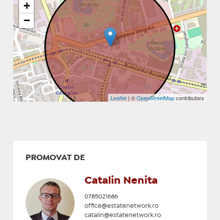
+
−
Leaflet
| ©
OpenStreetMap
contributors
PROMOVAT DE
Catalin Nenita
0785021686
office@estatenetwork.ro
catalin@estatenetwork.ro