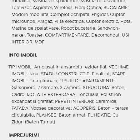
metalica, Masina de spalat rufe, Masina de uscat rufe,
Televizor, Aspirator, Wireless, Fibra Optica;
BUCATARIE
:
Modern mobilata, Complet echipata, Frigider, Cuptor
microunde, Aragaz, Plita electrica, Cuptor electric, Hota,
Masina de spalat vase, Robot bucatarie, Sandwich-
maker, Toaster;
COMPARTIMENTARE
: Decomandat;
USI
INTERIOR
: MDF
INFO IMOBIL
TIP IMOBIL
: Amplasat in ansamblu rezidential;
VECHIME
IMOBIL
: Nou;
STADIU CONSTRUCTIE
: Finalizat;
STARE
IMOBIL
: Exceptionala;
TIPURI DE APARTAMENTE
:
Garsoniere, 2 camere, 3 camere;
STRUCTURA
: Beton,
Cadre;
IZOLATIE EXTERIOARA
: Tencuiala, Polistiren
expandat si grafitat;
PERETI INTERIORI
: Caramida;
FATADA
: Vopsea decorativa;
ACOPERIS
: Beton - terasa
circulabila;
PLANSEE
: Beton armat;
FUNDATIE
: Cu
Ziduri (Beton Turnat)
IMPREJURIMI