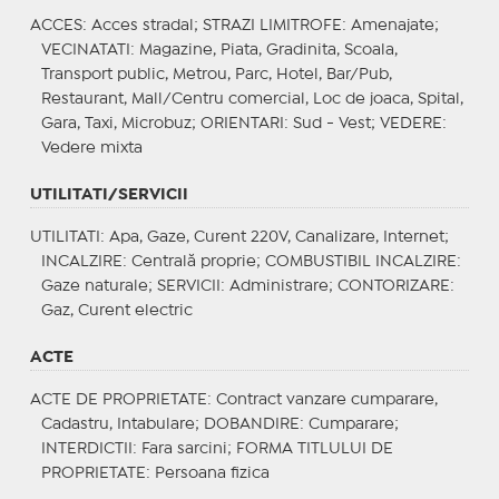
ACCES
: Acces stradal;
STRAZI LIMITROFE
: Amenajate;
VECINATATI
: Magazine, Piata, Gradinita, Scoala,
Transport public, Metrou, Parc, Hotel, Bar/Pub,
Restaurant, Mall/Centru comercial, Loc de joaca, Spital,
Gara, Taxi, Microbuz;
ORIENTARI
: Sud - Vest;
VEDERE
:
Vedere mixta
UTILITATI/SERVICII
UTILITATI
: Apa, Gaze, Curent 220V, Canalizare, Internet;
INCALZIRE
: Centrală proprie;
COMBUSTIBIL INCALZIRE
:
Gaze naturale;
SERVICII
: Administrare;
CONTORIZARE
:
Gaz, Curent electric
ACTE
ACTE DE PROPRIETATE
: Contract vanzare cumparare,
Cadastru, Intabulare;
DOBANDIRE
: Cumparare;
INTERDICTII
: Fara sarcini;
FORMA TITLULUI DE
PROPRIETATE
: Persoana fizica