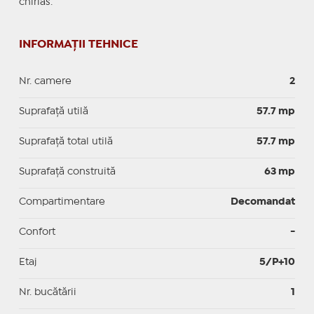
chirias.
INFORMAȚII TEHNICE
Nr. camere
2
Suprafaţă utilă
57.7 mp
Suprafaţă total utilă
57.7 mp
Suprafaţă construită
63 mp
Compartimentare
Decomandat
Confort
-
Etaj
5/P+10
Nr. bucătării
1