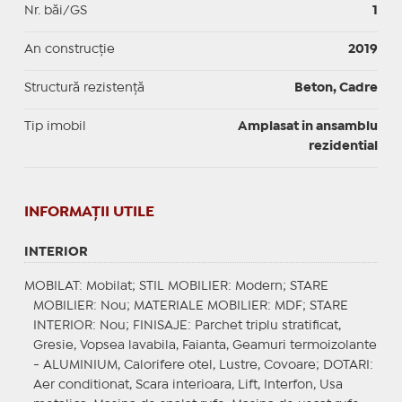
Nr. băi/GS
1
An construcție
2019
Structură rezistență
Beton, Cadre
Tip imobil
Amplasat in ansamblu
rezidential
INFORMAŢII UTILE
INTERIOR
MOBILAT
: Mobilat;
STIL MOBILIER
: Modern;
STARE
MOBILIER
: Nou;
MATERIALE MOBILIER
: MDF;
STARE
INTERIOR
: Nou;
FINISAJE
: Parchet triplu stratificat,
Gresie, Vopsea lavabila, Faianta, Geamuri termoizolante
- ALUMINIUM, Calorifere otel, Lustre, Covoare;
DOTARI
:
Aer conditionat, Scara interioara, Lift, Interfon, Usa