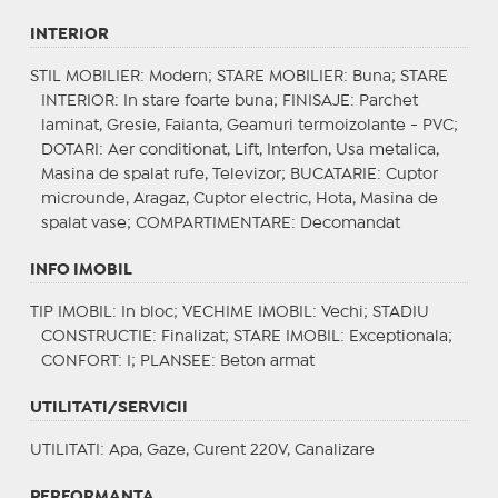
INTERIOR
STIL MOBILIER
: Modern;
STARE MOBILIER
: Buna;
STARE
INTERIOR
: In stare foarte buna;
FINISAJE
: Parchet
laminat, Gresie, Faianta, Geamuri termoizolante - PVC;
DOTARI
: Aer conditionat, Lift, Interfon, Usa metalica,
Masina de spalat rufe, Televizor;
BUCATARIE
: Cuptor
microunde, Aragaz, Cuptor electric, Hota, Masina de
spalat vase;
COMPARTIMENTARE
: Decomandat
INFO IMOBIL
TIP IMOBIL
: In bloc;
VECHIME IMOBIL
: Vechi;
STADIU
CONSTRUCTIE
: Finalizat;
STARE IMOBIL
: Exceptionala;
CONFORT
: I;
PLANSEE
: Beton armat
UTILITATI/SERVICII
UTILITATI
: Apa, Gaze, Curent 220V, Canalizare
PERFORMANTA