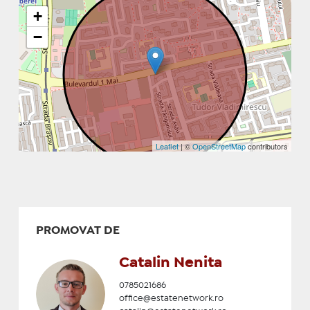
+
−
Leaflet
| ©
OpenStreetMap
contributors
PROMOVAT DE
Catalin Nenita
0785021686
office@estatenetwork.ro