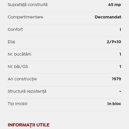
Suprafaţă construită
65 mp
Compartimentare
Decomandat
Confort
I
Etaj
2/P+10
Nr. bucătării
1
Nr. băi/GS
1
An construcție
1979
Structură rezistență
-
Tip imobil
In bloc
INFORMAŢII UTILE