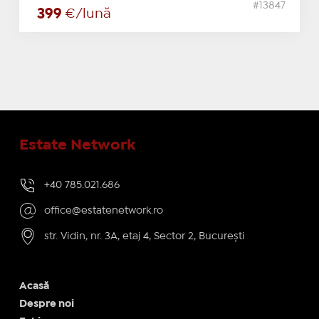
#13847
399
€/lună
Estate Network
+40 785.021.686
office@estatenetwork.ro
str. Vidin, nr. 3A, etaj 4, Sector 2, București
Acasă
Despre noi